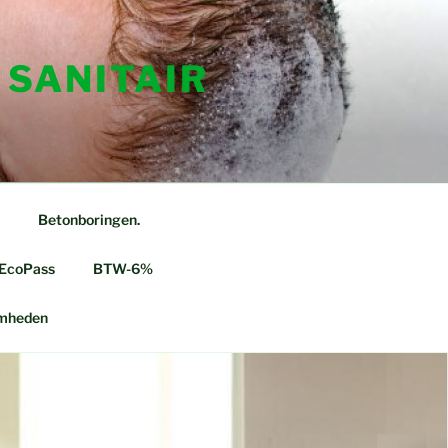
 SANITAIR
Betonboringen.
 EcoPass
BTW-6%
mheden