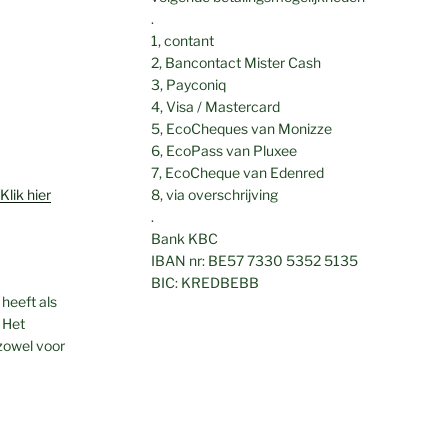
.
1, contant
2, Bancontact Mister Cash
3, Payconiq
4, Visa / Mastercard
5, EcoCheques van Monizze
6, EcoPass van Pluxee
7, EcoCheque van Edenred
lik hier
8, via overschrijving
.
Bank KBC
IBAN nr: BE57 7330 5352 5135
BIC: KREDBEBB
 heeft als
 Het
zowel voor