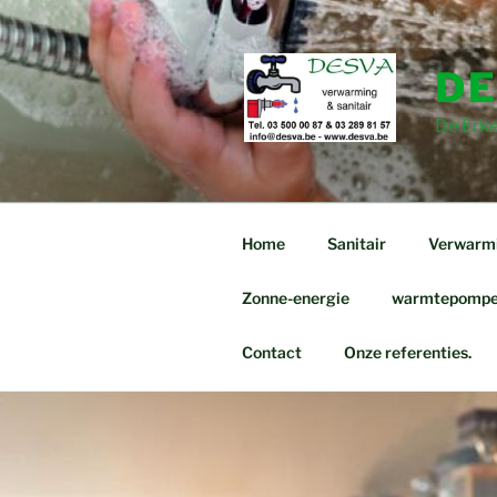
Spring
naar
de
DE
inhoud
De Erke
Home
Sanitair
Verwarm
Zonne-energie
warmtepompen
Contact
Onze referenties.