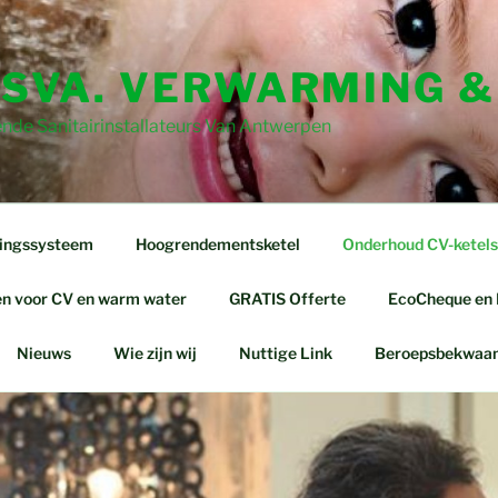
SVA. VERWARMING &
nde Sanitairinstallateurs Van Antwerpen
ingssysteem
Hoogrendementsketel
Onderhoud CV-ketels
 voor CV en warm water
GRATIS Offerte
EcoCheque en
Nieuws
Wie zijn wij
Nuttige Link
Beroepsbekwaa